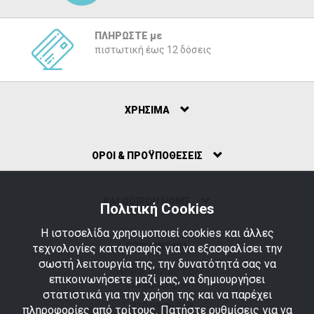
ΠΛΗΡΩΣΤΕ με
πιστωτική έως 12 δόσεις
ΧΡΗΣΙΜΑ
ΟΡΟΙ & ΠΡΟΫΠΟΘΕΣΕΙΣ
ΚΑLOGIROU HOME
Πολιτική Cookies
Η ιστοσελίδα χρησιμοποιεί cookies και άλλες
ΕΠΙΚΟΙΝΩΝΙΑ
τεχνολογίες καταγραφής για να εξασφαλίσει την
σωστή λειτουργία της, την δυνατότητά σας να
Λεωφ. Ιωνίας 120
επικοινωνήσετε μαζί μας, να δημιουργήσει
174 56 Άλιμος
στατιστικά για την χρήση της και να παρέχει
T.
210 99 36 378
πληροφορίες από τρίτους. Πατήστε ρυθμίσεις για να