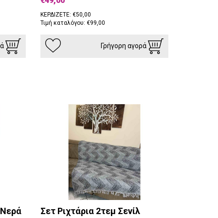
€49,00
ΚΕΡΔΙΖΕΤΕ: €50,00
Τιμή καταλόγου: €99,00
ρά
Γρήγορη αγορά
 Νερά
Σετ Ριχτάρια 2τεμ Σενίλ