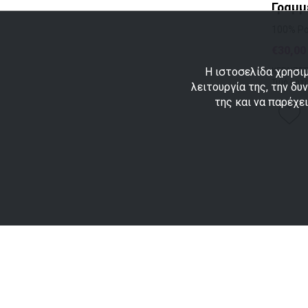
Γραμμ
100% Po
€30,00
Η ιστοσελίδα χρησιμ
ΚΕΡΔΙΖΕΤ
Τιμή κατ
λειτουργία της, την δυ
της και να παρέχε