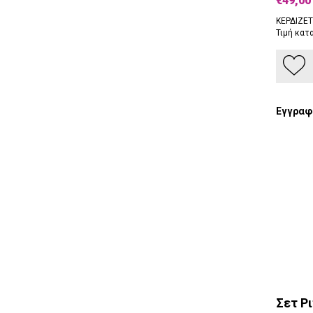
€49,00
ΚΕΡΔΙΖΕΤ
Τιμή κατ
Εγγραφέ
Σετ Ρι