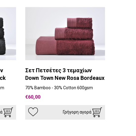
ων
Σετ Πετσέτες 3 τεμαχίων
ck
Down Town New Rosa Bordeaux
sm
70% Bamboo - 30% Cotton 600gsm
€60,00
ρά
Γρήγορη αγορά