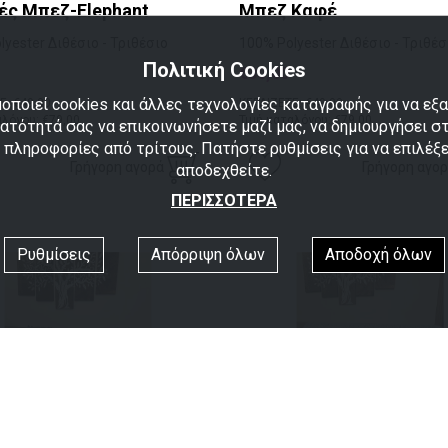
ές Μπεζ-Elephant
Μπεζ Καφέ
lyester Διθέσιο - Τριθέσιο
100% Polyester Διθέσιο - Τριθέσ
Πολιτική Cookies
€30,00
οποιεί cookies και άλλες τεχνολογίες καταγραφής για να ε
Ε: €49,00
ΚΕΡΔΙΖΕΤΕ: €49,00
αλόγου: €79,00
Τιμή καταλόγου: €79,00
νατότητά σας να επικοινωνήσετε μαζί μας, να δημιουργήσει σ
ι πληροφορίες από τρίτους. Πατήστε ρυθμίσεις για να επιλέξε
Γρήγορη αγορά
Γρήγορη αγο
αποδεχθείτε.
ΠΕΡΙΣΣΟΤΕΡΑ
Ρυθμίσεις
Απόρριψη όλων
Αποδοχή όλων