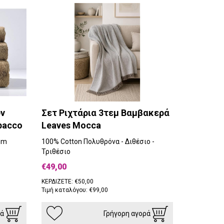
ων
Σετ Ριχτάρια 3τεμ Βαμβακερά
bacco
Leaves Mocca
sm
100% Cotton Πολυθρόνα - Διθέσιο -
Τριθέσιο
€49,00
ΚΕΡΔΙΖΕΤΕ: €50,00
Τιμή καταλόγου: €99,00
ρά
Γρήγορη αγορά