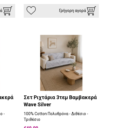
ρά
Γρήγορη αγορά
ακερά
Σετ Ριχτάρια 3τεμ Βαμβακερά
Wave Silver
ο -
100% Cotton Πολυθρόνα - Διθέσιο -
Τριθέσιο