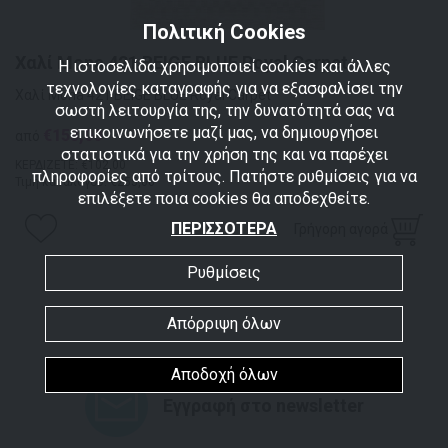
Πολιτική Cookies
Χαλί Mona 421 BEIGE BLUE Royal Carpet
Η ιστοσελίδα χρησιμοποιεί cookies και άλλες
τεχνολογίες καταγραφής για να εξασφαλίσει την
Χαλί Mona 421 BEIGE BLUE Royal Carpet
σωστή λειτουργία της, την δυνατότητά σας να
επικοινωνήσετε μαζί μας, να δημιουργήσει
€153,00
από
στατιστικά για την χρήση της και να παρέχει
ΚΕΡΔΙΖΕΤΕ: €102,00
πληροφορίες από τρίτους. Πατήστε ρυθμίσεις για να
Τιμή καταλόγου: €255,00
επιλέξετε ποια cookies θα αποδεχθείτε.
ΠΕΡΙΣΣΟΤΕΡΑ
Γρήγορη αγορά
Ρυθμίσεις
Απόρριψη όλων
Αποδοχή όλων
Εγγραφή στο newsletter