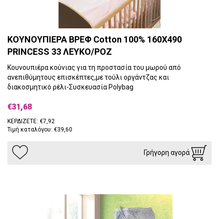
ΚΟΥΝΟΥΠΙΕΡΑ ΒΡΕΦ Cotton 100% 160X490
PRINCESS 33 ΛΕΥΚΟ/ΡΟΖ
Κουνουπιέρα κούνιας για τη προστασία του μωρού από
ανεπιθύμητους επισκέπτες,με τούλι οργάντζας και
διακοσμητικό ρέλι-Συσκευασία Polybag
€31,68
ΚΕΡΔΙΖΕΤΕ: €7,92
Τιμή καταλόγου: €39,60
Γρήγορη αγορά