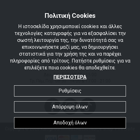
ΚΑLOGIROU HOME
Πολιτική Cookies
Η ιστοσελίδα χρησιμοποιεί cookies και άλλες
ΕΠΙΚΟΙΝΩΝΙΑ
τεχνολογίες καταγραφής για να εξασφαλίσει την
σωστή λειτουργία της, την δυνατότητά σας να
Λεωφ. Ιωνίας 120
επικοινωνήσετε μαζί μας, να δημιουργήσει
174 56 Άλιμος
στατιστικά για την χρήση της και να παρέχει
T.
210 99 36 378
πληροφορίες από τρίτους. Πατήστε ρυθμίσεις για να
E. info@kalogirouhome.gr
επιλέξετε ποια cookies θα αποδεχθείτε.
Δευ, Τετ, Σάβ: 08:30 - 15:00
ΠΕΡΙΣΣΟΤΕΡΑ
Τρ, Πέμ, Παρ: 08:30 - 14:00 & 17:00 - 21:00
Ρυθμίσεις
FOLLOW US
Απόρριψη όλων
Αποδοχή όλων
Copyright © 2026 KalogirouHome2 |
Κατασκευή e-shop: Powersite