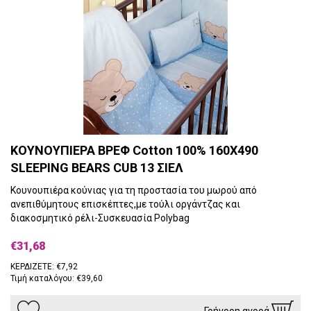
ΚΟΥΝΟΥΠΙΕΡΑ ΒΡΕΦ Cotton 100% 160X490
SLEEPING BEARS CUB 13 ΣΙΕΛ
Κουνουπιέρα κούνιας για τη προστασία του μωρού από
ανεπιθύμητους επισκέπτες,με τούλι οργάντζας και
διακοσμητικό ρέλι-Συσκευασία Polybag
€31,68
ΚΕΡΔΙΖΕΤΕ: €7,92
Τιμή καταλόγου: €39,60
Γρήγορη αγορά