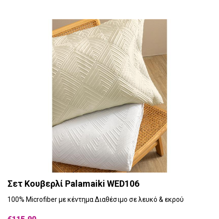
Σετ Κουβερλί Palamaiki WED106
100% Microfiber με κέντημα Διαθέσιμο σε λευκό & εκρού