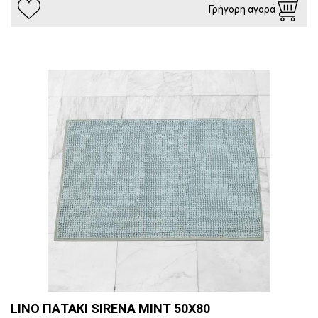
Γρήγορη αγορά
LINO ΠΑΤΑΚΙ SIRENA MINT 50X80