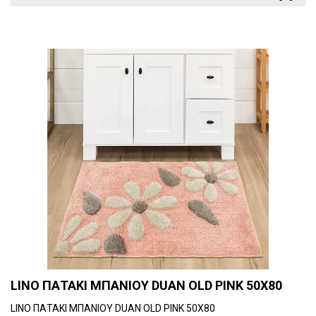
LINO ΠΑΤΑΚΙ ΜΠΑΝΙΟΥ DUAN OLD PINK 50X80
LINO ΠΑΤΑΚΙ ΜΠΑΝΙΟΥ DUAN OLD PINK 50X80