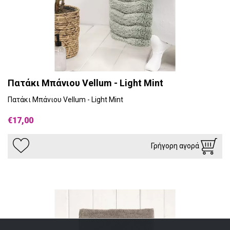
Πατάκι Μπάνιου Vellum - Light Mint
Πατάκι Μπάνιου Vellum - Light Mint
€17,00
Γρήγορη αγορά