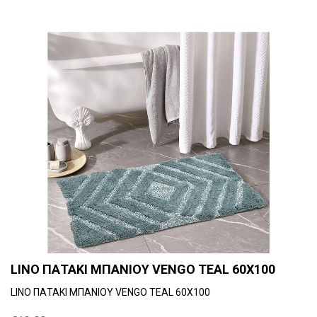
LINO ΠΑΤΑΚΙ ΜΠΑΝΙΟΥ VENGO TEAL 60Χ100
LINO ΠΑΤΑΚΙ ΜΠΑΝΙΟΥ VENGO TEAL 60Χ100