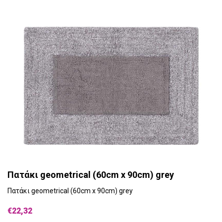
Πατάκι geometrical (60cm x 90cm) grey
Πατάκι geometrical (60cm x 90cm) grey
€22,32