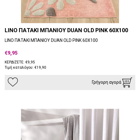
LINO ΠΑΤΑΚΙ ΜΠΑΝΙΟΥ DUAN OLD PINK 60X100
LINO ΠΑΤΑΚΙ ΜΠΑΝΙΟΥ DUAN OLD PINK 60X100
€9,95
ΚΕΡΔΙΖΕΤΕ: €9,95
Τιμή καταλόγου: €19,90
Γρήγορη αγορά