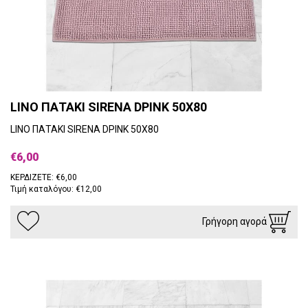
LINO ΠΑΤΑΚΙ SIRENA DPINK 50X80
LINO ΠΑΤΑΚΙ SIRENA DPINK 50X80
€6,00
ΚΕΡΔΙΖΕΤΕ: €6,00
Τιμή καταλόγου: €12,00
Γρήγορη αγορά