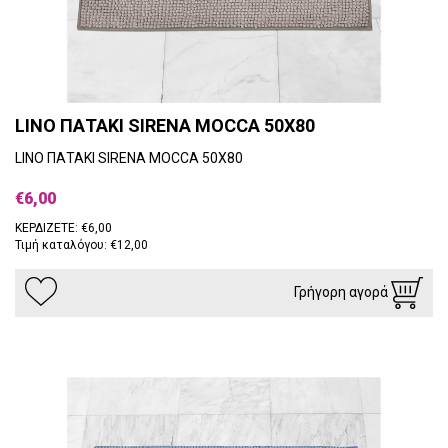
LINO ΠΑΤΑΚΙ SIRENA MOCCA 50X80
LINO ΠΑΤΑΚΙ SIRENA MOCCA 50X80
€6,00
ΚΕΡΔΙΖΕΤΕ: €6,00
Τιμή καταλόγου: €12,00
Γρήγορη αγορά