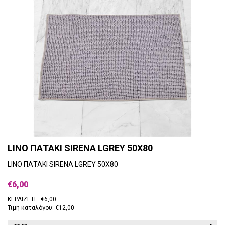
LINO ΠΑΤΑΚΙ SIRENA LGREY 50X80
LINO ΠΑΤΑΚΙ SIRENA LGREY 50X80
€6,00
ΚΕΡΔΙΖΕΤΕ: €6,00
Τιμή καταλόγου: €12,00