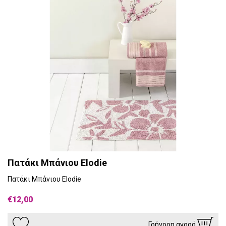
Πατάκι Μπάνιου Elodie
Πατάκι Μπάνιου Elodie
€12,00
Γρήγορη αγορά