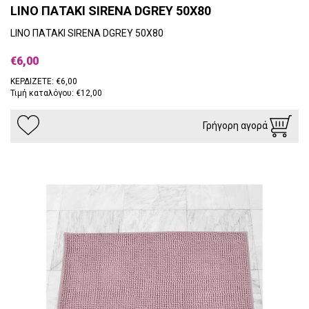
LINO ΠΑΤΑΚΙ SIRENA DGREY 50X80
LINO ΠΑΤΑΚΙ SIRENA DGREY 50X80
€6,00
ΚΕΡΔΙΖΕΤΕ: €6,00
Τιμή καταλόγου: €12,00
Γρήγορη αγορά