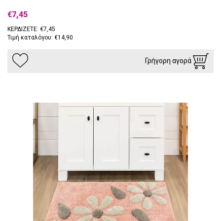
€7,45
ΚΕΡΔΙΖΕΤΕ: €7,45
Τιμή καταλόγου: €14,90
Γρήγορη αγορά