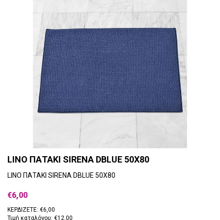
LINO ΠΑΤΑΚΙ SIRENA DBLUE 50X80
LINO ΠΑΤΑΚΙ SIRENA DBLUE 50X80
€6,00
ΚΕΡΔΙΖΕΤΕ: €6,00
Τιμή καταλόγου: €12,00