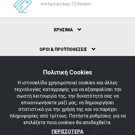
πιστωτική έως 12 δόσεις
ΧΡΗΣΙΜΑ
ΟΡΟΙ & ΠΡΟΫΠΟΘΕΣΕΙΣ
ΚΑLOGIROU HOME
Πολιτική Cookies
Η ιστοσελίδα χρησιμοποιεί cookies και άλλες
ΕΠΙΚΟΙΝΩΝΙΑ
τεχνολογίες καταγραφής για να εξασφαλίσει την
σωστή λειτουργία της, την δυνατότητά σας να
Λεωφ. Ιωνίας 120
επικοινωνήσετε μαζί μας, να δημιουργήσει
174 56 Άλιμος
στατιστικά για την χρήση της και να παρέχει
T.
210 99 36 378
πληροφορίες από τρίτους. Πατήστε ρυθμίσεις για να
E. info@kalogirouhome.gr
επιλέξετε ποια cookies θα αποδεχθείτε.
Δευ, Τετ, Σάβ: 08:30 - 15:00
ΠΕΡΙΣΣΟΤΕΡΑ