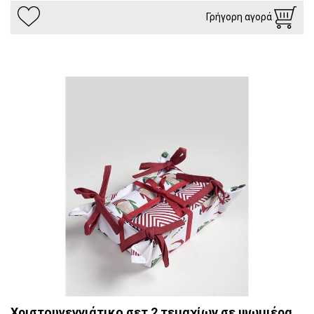
Γρήγορη αγορά
Χριστουγεννιάτικο σετ 2 τεμαχίων σε ψωμιέρα