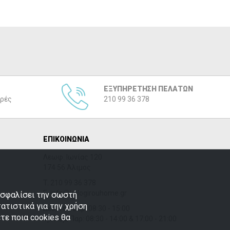
ΕΞΥΠΗΡΕΤΗΣΗ ΠΕΛΑΤΩΝ
ρές
210 99 36 378
ΕΠΙΚΟΙΝΩΝΙΑ
Λεωφ. Ιωνίας 120
174 56 Άλιμος
T.
210 99 36 378
E. info@kalogirouhome.gr
ξασφαλίσει την σωστή
τατιστικά για την χρήση
Δευ, Τετ, Σάβ: 08:30 - 15:00
τε ποια cookies θα
Τρ, Πέμ, Παρ: 08:30 - 14:00 & 17:00 - 21:00