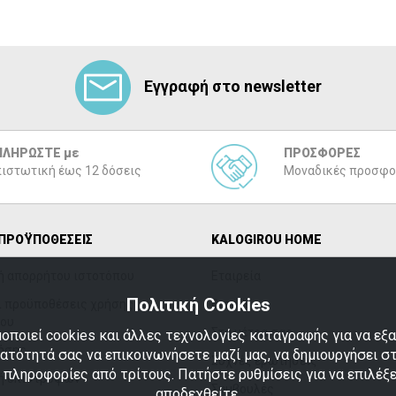
Εγγραφή στο newsletter
ΠΛΗΡΩΣΤΕ με
ΠΡΟΣΦΟΡΕΣ
ιστωτική έως 12 δόσεις
Μοναδικές προσφο
 ΠΡΟΫΠΟΘΕΣΕΙΣ
ΚΑLOGIROU HOME
ή απορρήτου ιστοτόπου
Εταιρεία
Πολιτική Cookies
ι προϋποθέσεις χρήσης
Brands
που
Στα μέτρα σας
οποιεί cookies και άλλες τεχνολογίες καταγραφής για να ε
ήσης
νατότητά σας να επικοινωνήσετε μαζί μας, να δημιουργήσει σ
Συχνές ερωτήσεις
ι πληροφορίες από τρίτους. Πατήστε ρυθμίσεις για να επιλέξε
ή επιστροφών
Συμβουλές
αποδεχθείτε.