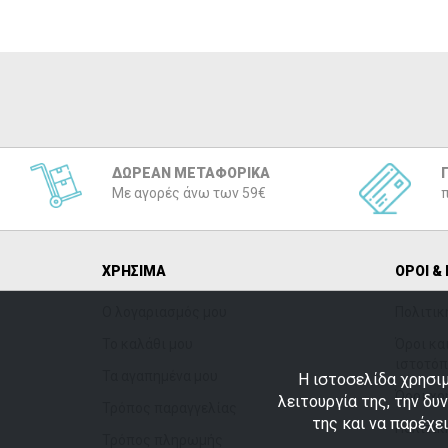
ΔΩΡΕΑΝ ΜΕΤΑΦΟΡΙΚΑ
Με αγορές άνω των 59€
π
ΧΡΗΣΙΜΑ
ΟΡΟΙ &
Ο λογαριασμός μου
Πολιτικ
Το καλάθι μου
Όροι κα
ιστοτό
Τα αγαπημένα μου
Η ιστοσελίδα χρησιμ
Όροι χρ
λειτουργία της, την δυ
Τρόπος παραγγελίας
της και να παρέχε
Πολιτικ
Τρόπος πληρωμής