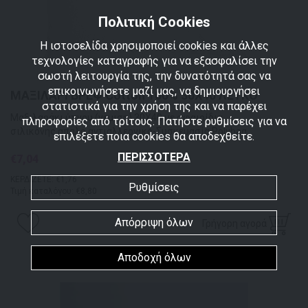
Πολιτική Cookies
Η ιστοσελίδα χρησιμοποιεί cookies και άλλες
τεχνολογίες καταγραφής για να εξασφαλίσει την
σωστή λειτουργία της, την δυνατότητά σας να
επικοινωνήσετε μαζί μας, να δημιουργήσει
ΜΑΞΙΛΑΡΙ ΒΡΕΦ Cotton 100% 30Χ40 ΛΕΥΚΟ
στατιστικά για την χρήση της και να παρέχει
Μαξιλαράκι ύπνου (γεμιση) 30Χ40 με σφαιρίδια
πληροφορίες από τρίτους. Πατήστε ρυθμίσεις για να
σιλικόνης,απαλό,αντιαλλεργικό-Συσκευασία Polybag
επιλέξετε ποια cookies θα αποδεχθείτε.
ΠΕΡΙΣΣΟΤΕΡΑ
€7,04
ΚΕΡΔΙΖΕΤΕ: €1,76
Ρυθμίσεις
Τιμή καταλόγου: €8,80
Απόρριψη όλων
Γρήγορη αγορά
Αποδοχή όλων