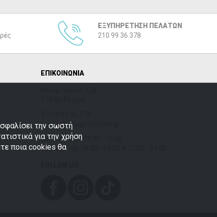
ΕΞΥΠΗΡΕΤΗΣΗ ΠΕΛΑΤΩΝ
ρές
210 99 36 378
ΕΠΙΚΟΙΝΩΝΙΑ
Λεωφ. Ιωνίας 120
174 56 Άλιμος
T.
210 99 36 378
E. info@kalogirouhome.gr
ξασφαλίσει την σωστή
τατιστικά για την χρήση
Δευ, Τετ, Σάβ: 08:30 - 15:00
τε ποια cookies θα
Τρ, Πέμ, Παρ: 08:30 - 14:00 & 17:00 - 21:00
FOLLOW US