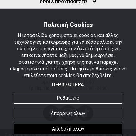
ΟΡΟΙ & ΠΡΟΫΠΟΘΕΣΕΙΣ
ΚΑLOGIROU HOME
Πολιτική Cookies
Η ιστοσελίδα χρησιμοποιεί cookies και άλλες
ΕΠΙΚΟΙΝΩΝΙΑ
τεχνολογίες καταγραφής για να εξασφαλίσει την
σωστή λειτουργία της, την δυνατότητά σας να
Λεωφ. Ιωνίας 120
επικοινωνήσετε μαζί μας, να δημιουργήσει
174 56 Άλιμος
στατιστικά για την χρήση της και να παρέχει
T.
210 99 36 378
πληροφορίες από τρίτους. Πατήστε ρυθμίσεις για να
E. info@kalogirouhome.gr
επιλέξετε ποια cookies θα αποδεχθείτε.
Δευ, Τετ, Σάβ: 08:30 - 15:00
ΠΕΡΙΣΣΟΤΕΡΑ
Τρ, Πέμ, Παρ: 08:30 - 14:00 & 17:00 - 21:00
Ρυθμίσεις
FOLLOW US
Απόρριψη όλων
Αποδοχή όλων
Copyright © 2026 KalogirouHome2 |
Κατασκευή e-shop: Powersite