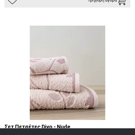
Σετ Πετσέτες Diyo - Nude