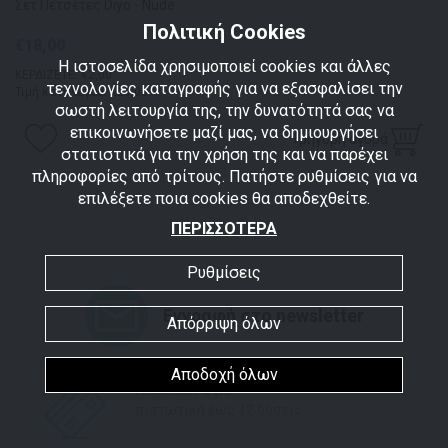
Σετ Πετσέτες Diyo - Nude
Πολιτική Cookies
€18,00
Η ιστοσελίδα χρησιμοποιεί cookies και άλλες
ΚΕΡΔΙΖΕΤΕ: €2,00
τεχνολογίες καταγραφής για να εξασφαλίσει την
Τιμή καταλόγου: €20,00
σωστή λειτουργία της, την δυνατότητά σας να
επικοινωνήσετε μαζί μας, να δημιουργήσει
Γρήγορη αγορά
στατιστικά για την χρήση της και να παρέχει
πληροφορίες από τρίτους. Πατήστε ρυθμίσεις για να
επιλέξετε ποια cookies θα αποδεχθείτε.
ΠΕΡΙΣΣΟΤΕΡΑ
Ρυθμίσεις
Εγγραφή στο newsletter
Απόρριψη όλων
Αποδοχή όλων
ΠΛΗΡΩΣΤΕ με
πιστωτική έως 12 δόσεις